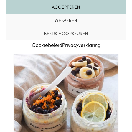
dit ook wat?
ACCEPTEREN
WEIGEREN
BEKIJK VOORKEUREN
Cookiebeleid
Privacyverklaring