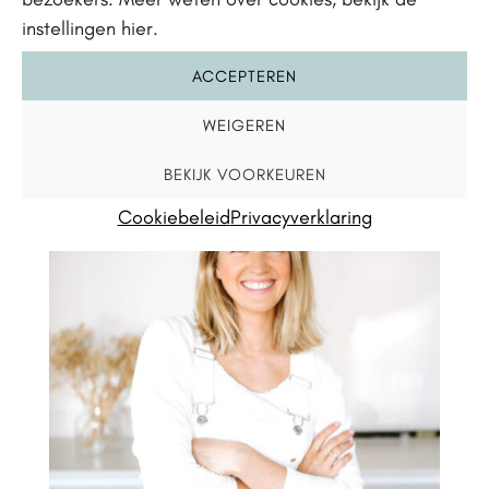
Heeft dit artikel jou geholpen? Dan kan het
instellingen hier.
misschien ook anderen helpen! Deel het
ACCEPTEREN
gerust of stuur het door.
WEIGEREN
BEKIJK VOORKEUREN
Cookiebeleid
Privacyverklaring