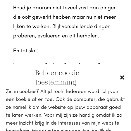
Houd je daarom niet teveel vast aan dingen
die ooit gewerkt hebben maar nu niet meer
lijken te werken. Blijf verschillende dingen
proberen, evalueren en dit herhalen.
En tot slot:
Laat je niet afleiden. Om je heen zullen
Beheer cookie
allerlei mensen en bedrijven andere dingen
toestemming
roepen en aanprijzen dan jij doet. Veel
Zin in cookies? Altijd toch! Iedereen wordt blij van
daarvan zal niks met intuïtief eten te maken
een koekje af en toe. Ook de computer, die gebruikt
hebben of alleen voor hen werken.
ze namelijk om de website op jouw apparaat goed
te laten werken. Voor mij zijn ze handig omdat ik zo
Blijf bij jezelf. Doe wat voor jou werkt.
meer inzicht krijg in de interesses van mijn website
bezoekers. Meer weten over cookies, bekijk de