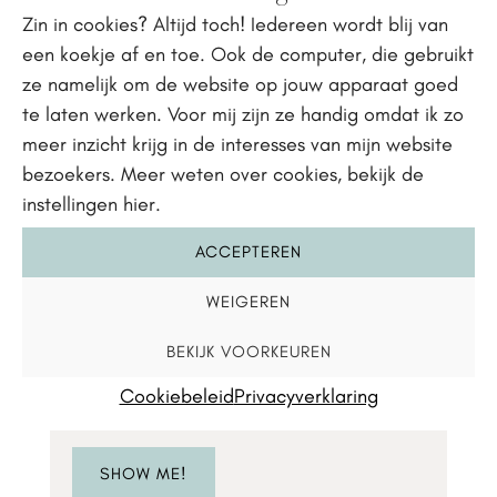
Zin in cookies? Altijd toch! Iedereen wordt blij van
Kun je wel wat hulp gebruiken?
een koekje af en toe. Ook de computer, die gebruikt
Misschien is dit iets voor je.
ze namelijk om de website op jouw apparaat goed
te laten werken. Voor mij zijn ze handig omdat ik zo
SHOW ME!
meer inzicht krijg in de interesses van mijn website
bezoekers. Meer weten over cookies, bekijk de
instellingen hier.
ACCEPTEREN
WEIGEREN
Training
BEKIJK VOORKEUREN
Fitter en sterker worden? Samen
Cookiebeleid
Privacyverklaring
gaat het sneller.
SHOW ME!