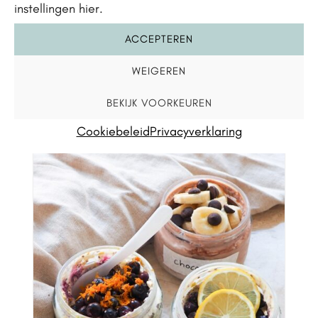
instellingen hier.
Misschien vind je
ACCEPTEREN
dit ook wat?
WEIGEREN
BEKIJK VOORKEUREN
Cookiebeleid
Privacyverklaring