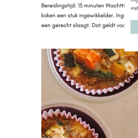
Bereidingstijd: 15 minuten Wachttijd: 2
ins
koken een stuk ingewikkelder. Ingredi
een gerecht slaagt. Dat geldt voor cake,