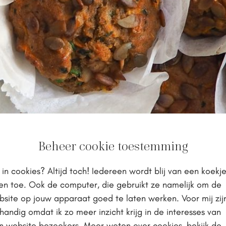
ns met wortel en
Beheer cookie toestemming
en
 in cookies? Altijd toch! Iedereen wordt blij van een koekj
en toe. Ook de computer, die gebruikt ze namelijk om de
site op jouw apparaat goed te laten werken. Voor mij zij
epten
,
Happy belly
,
Hartig tussendoortje
,
Mealprep
handig omdat ik zo meer inzicht krijg in de interesses van
n website bezoekers. Meer weten over cookies, bekijk de