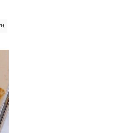
t
t
EN