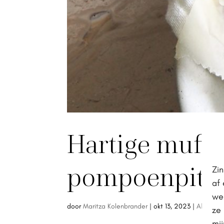
Hartige muffi
pompoenpitt
Zin
af 
web
door
Maritza Kolenbrander
|
okt 13, 2023
|
Alle rec
ze 
mij