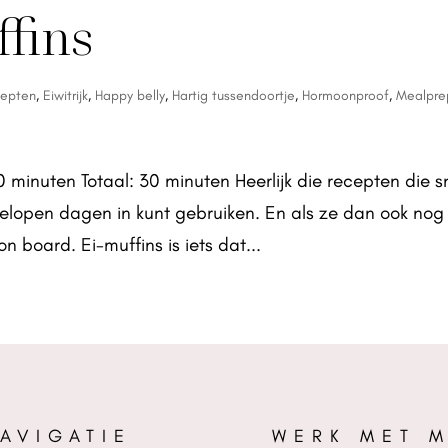
ffins
cepten
,
Eiwitrijk
,
Happy belly
,
Hartig tussendoortje
,
Hormoonproof
,
Mealpre
0 minuten Totaal: 30 minuten Heerlijk die recepten die s
fgelopen dagen in kunt gebruiken. En als ze dan ook nog
 on board. Ei-muffins is iets dat...
AVIGATIE
WERK MET M