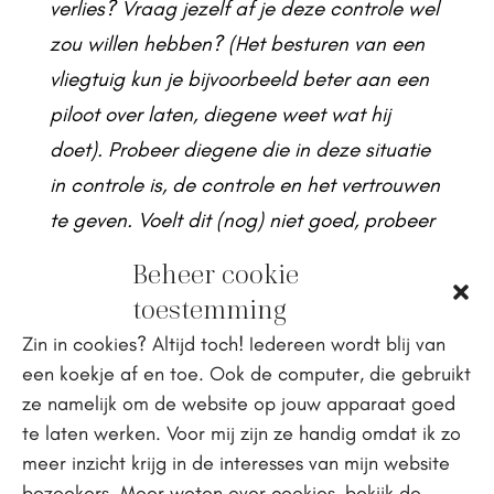
verlies? Vraag jezelf af je deze controle wel
zou willen hebben? (Het besturen van een
vliegtuig kun je bijvoorbeeld beter aan een
piloot over laten, diegene weet wat hij
doet). Probeer diegene die in deze situatie
in controle is, de controle en het vertrouwen
te geven. Voelt dit (nog) niet goed, probeer
dan zelf een bepaalde mate aan controle
Beheer cookie
te krijgen in de situatie. Bedenk een lijst met
toestemming
alle dingen waarover je in deze situatie wél
Zin in cookies? Altijd toch! Iedereen wordt blij van
controle hebt.
een koekje af en toe. Ook de computer, die gebruikt
ze namelijk om de website op jouw apparaat goed
Bij zowel angst als stress kun je in beide
te laten werken. Voor mij zijn ze handig omdat ik zo
gevallen altijd uit de situatie stappen en
meer inzicht krijg in de interesses van mijn website
een andere situatie opzoeken als het te veel
bezoekers. Meer weten over cookies, bekijk de