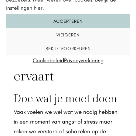
instellingen hier.
voor je is. Geef jezelf de tijd om telkens
langzaam een stapje verder te gaan.
ACCEPTEREN
WEIGEREN
Tips wanneer je
BEKIJK VOORKEUREN
angst of stress
Cookiebeleid
Privacyverklaring
ervaart
Doe wat je moet doen
Vaak voelen we wel wat we nodig hebben
in een moment van angst of stress maar
raken we verstard of schakelen op de