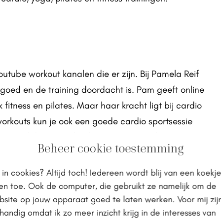
tube workout kanalen die er zijn. Bij Pamela Reif
o goed en de training doordacht is. Pam geeft online
fitness en pilates. Maar haar kracht ligt bij cardio
workouts kun je ook een goede cardio sportsessie
iten of de sportschool in moet. De workouts zijn
Beheer cookie toestemming
cies kiezen wat bij jou past.
 in cookies? Altijd toch! Iedereen wordt blij van een koekj
orkout
!
en toe. Ook de computer, die gebruikt ze namelijk om de
site op jouw apparaat goed te laten werken. Voor mij zij
handig omdat ik zo meer inzicht krijg in de interesses van