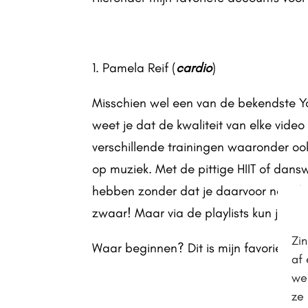
1. Pamela Reif (
cardio
)
Misschien wel een van de bekendste You
weet je dat de kwaliteit van elke vide
verschillende trainingen waaronder ook 
op muziek. Met de pittige HIIT of dans
hebben zonder dat je daarvoor naar bu
zwaar! Maar via de playlists kun je pre
Zin
Waar beginnen? Dit is mijn favoriete
w
af 
web
ze 