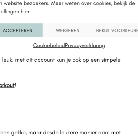
n website bezoekers. Meer weten over cookies, bekijk de
tellingen hier.
rend kanaal waarop zij hun eigen transformatie en
ingen. Daarnaast delen ze een aantal korte en
ACCEPTEREN
WEIGEREN
BEKIJK VOORKEUR
e niks anders nodig hebt dan een springtouw. De
Cookiebeleid
Privacyverklaring
tot gevorderden en focussen op pure cardio of een
 leuk: met dit account kun je ook op een simpele
orkout
!
p een gekke, maar desde leukere manier aan: met