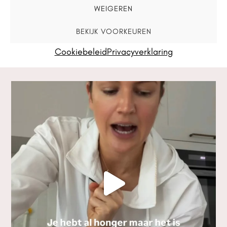
WEIGEREN
BEKIJK VOORKEUREN
Cookiebeleid
Privacyverklaring
VOLG JE MIJ AL?